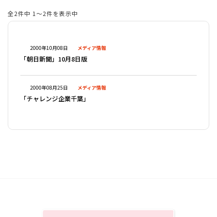
自社製品
全2件中 1〜2件を表示中
共同開発
プロデュース・コラボ商品
2000年10月08日
メディア情報
企業キャラクター・限定品
「朝日新聞」10月8日版
ライセンス商品
医療向け
2000年08月25日
メディア情報
ODM・OEM
「チャレンジ企業千葉」