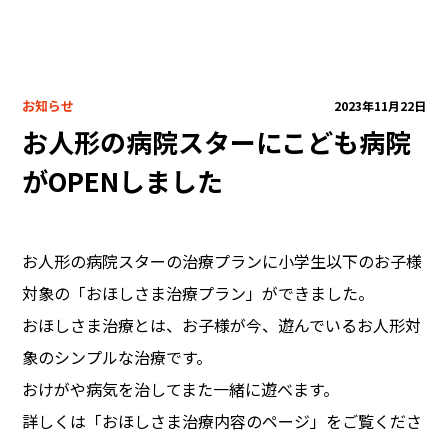
自社製品
共同開発
プロデュース・コラボ商品
お知らせ
2023年11月22日
企業キャラクター・限定品
お人形の病院スターにこども病院
ライセンス商品
医療向け
がOPENしました
ODM・OEM
お人形の病院スターの治療プランに小学生以下のお子様
対象の「おほしさま治療プラン」ができました。
おほしさま治療とは、お子様が今、遊んでいるお人形対
象のシンプルな治療です。
おけがや病気を治してまた一緒に遊べます。
詳しくは「おほしさま治療内容のページ」をご覧くださ