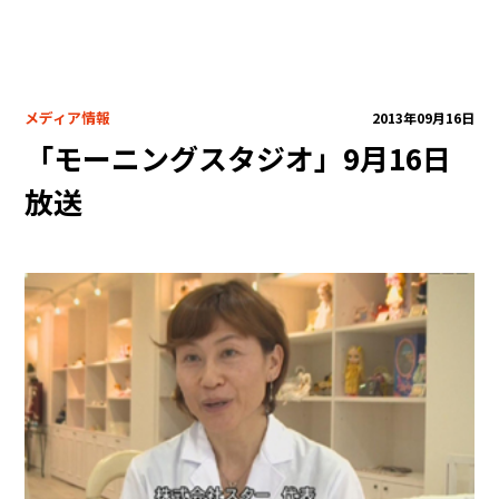
自社製品
共同開発
プロデュース・コラボ商品
メディア情報
2013年09月16日
企業キャラクター・限定品
「モーニングスタジオ」9月16日
ライセンス商品
医療向け
放送
ODM・OEM