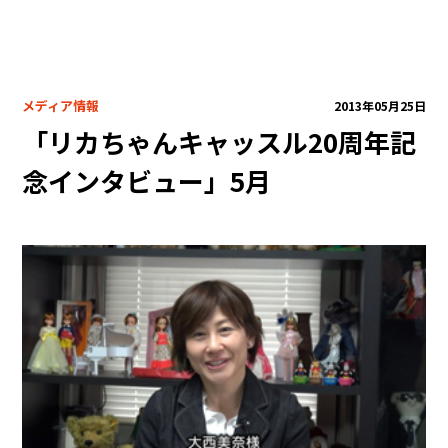
自社製品
共同開発
プロデュース・コラボ商品
メディア情報
2013年05月25日
企業キャラクター・限定品
「リカちゃんキャッスル20周年記
ライセンス商品
医療向け
念インタビュー」5月
ODM・OEM