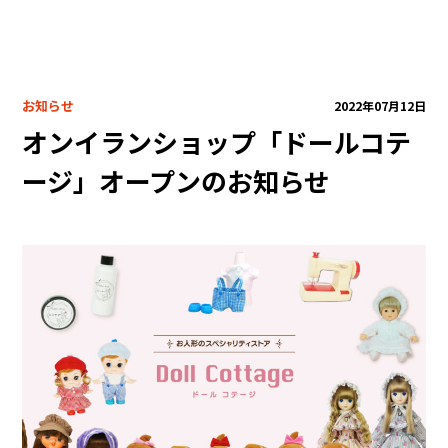
自社製品
共同開発
プロデュース・コラボ商品
お知らせ
2022年07月12日
企業キャラクター・限定品
オンイランショップ「ドールコテ
ライセンス商品
医療向け
ージ」オープンのお知らせ
ODM・OEM