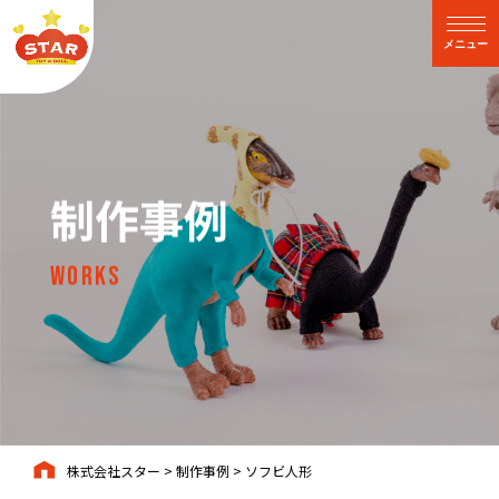
閉じる
メニュー
制作事例
Works
株式会社スター
>
制作事例
>
ソフビ人形